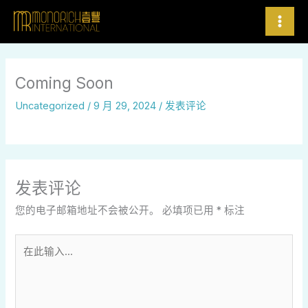
跳
至
内
容
Coming Soon
Uncategorized
/
9 月 29, 2024
/
发表评论
发表评论
您的电子邮箱地址不会被公开。
必填项已用
*
标注
在
此
输
入...