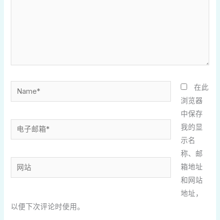
Name*
在此
浏览器
中保存
电
我的显
子
示名
邮
称、邮
网
箱
箱地址
站
*
和网站
地址，
以便下次评论时使用。