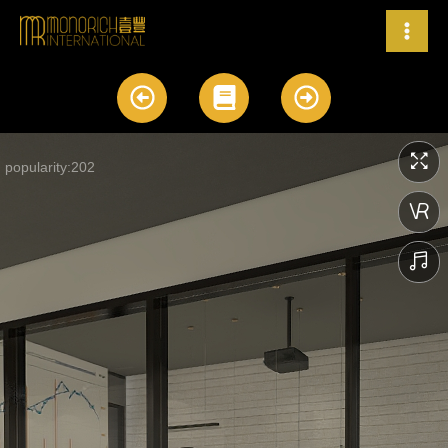
跳
至
内
A
B
A
容
r
o
r
r
o
r
o
k
o
w
w
-
-
a
a
l
l
t
t
-
-
c
c
i
i
r
r
c
c
l
l