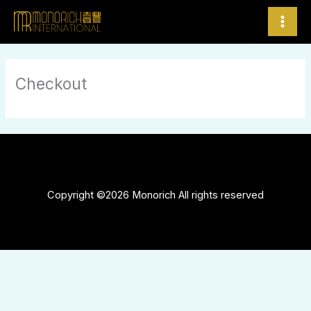
跳
至
内
容
Checkout
Copyright ©2026 Monorich All rights reserved